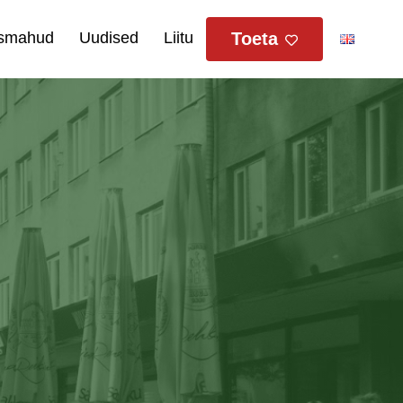
smahud
Uudised
Liitu
Toeta