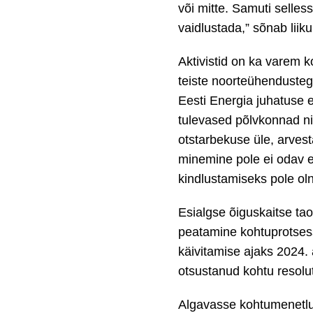
või mitte. Samuti selles
vaidlustada,” sõnab liik
Aktivistid on ka varem k
teiste noorteühendusteg
Eesti Energia juhatuse 
tulevased põlvkonnad nin
otstarbekuse üle, arvest
minemine pole ei odav e
kindlustamiseks pole oln
Esialgse õiguskaitse ta
peatamine kohtuprotsessi
käivitamise ajaks 2024. 
otsustanud kohtu resolu
Algavasse kohtumenetlu