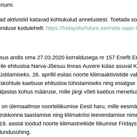
riumi.
ad aktivistid katavad kohtukulud annetustest. Toetada so
enduse kodulehelt:
https://fridaysforfuture.ee/mida-saa
sus andis oma 27.03.2020 korraldusega nr 157 Enefit En
le ehitusloa Narva-Jõesuu linnas Auvere külas asuval Kes
itamiseks. 26. aprillil esitas noorte kliimaaktivistide 
uskohtule kaebuse ehitusloa tühistamiseks ning esialgse 
äljastas kohus määruse, mille järgi võeti kaebus menetlu
i on ülemaailmse noorteliikumise Eesti haru, mille eesm
keskkonna taastamise ning kliimakriisi leevendamise nime
. aastal loodud noorte kliimastreikide liikumise Fridays
ulundusühing.