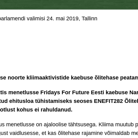
rlamendi valimisi 24. mai 2019, Tallinn
se noorte kliimaaktivistide kaebuse õlitehase peata
tis menetlusse Fridays For Future Eesti kaebuse N
tatud ehitusloa tühistamiseks seoses ENEFIT282 Õlit
otlust kohus ei rahuldanud.
us menetlusse on ajaloolise tähtsusega. Kliima muutub pä
ust vaidlusesse, et kas õlitehase rajamine võimaldab me