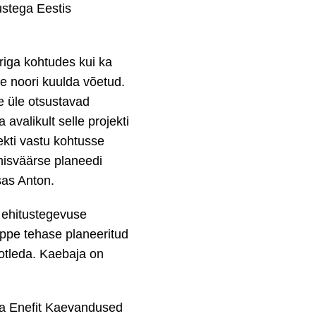
ustega Eestis
triga kohtudes kui ka
e noori kuulda võetud.
e üle otsustavad
avalikult selle projekti
ekti vastu kohtusse
misväärse planeedi
sas Anton.
a ehitustegevuse
õppe tehase planeeritud
aotleda. Kaebaja on
ja Enefit Kaevandused