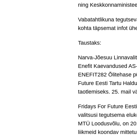
ning Keskkonnaministee
Vabatahtlikuna tegutsev
kohta täpsemat infot üh
Taustaks:
Narva-Jõesuu Linnavalit
Enefit Kaevandused AS-i
ENEFIT282 Õlitehase püst
Future Eesti Tartu Hald
taotlemiseks. 25. mail v
Fridays For Future Eest
valitsusi tegutsema elu
MTÜ Loodusvõlu, on 2019
liikmeid koondav mittet