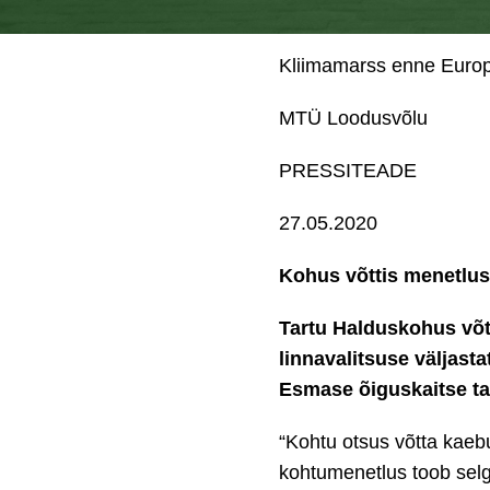
Kliimamarss enne Europa
MTÜ Loodusvõlu
PRESSITEADE
27.05.2020
Kohus võttis menetlus
Tartu Halduskohus võt
linnavalitsuse väljas
Esmase õiguskaitse ta
“Kohtu otsus võtta kaeb
kohtumenetlus toob selg