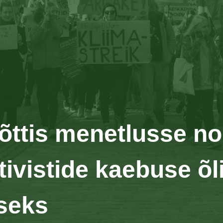
õttis menetlusse no
tivistide kaebuse õl
seks