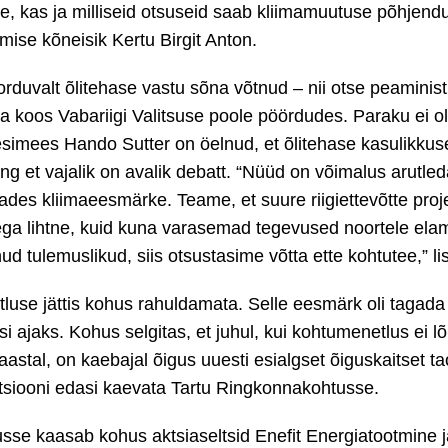
se, kas ja milliseid otsuseid saab kliimamuutuse põhjend
umise kõneisik Kertu Birgit Anton.
orduvalt õlitehase vastu sõna võtnud – nii otse peaminis
a koos Vabariigi Valitsuse poole pöördudes. Paraku ei ol
esimees Hando Sutter on öelnud, et õlitehase kasulikkus
g et vajalik on avalik debatt. “Nüüd on võimalus arutleda 
ades kliimaeesmärke. Teame, et suure riigiettevõtte proj
ga lihtne, kuid kuna varasemad tegevused noortele ela
ud tulemuslikud, siis otsustasime võtta ette kohtutee,” li
otluse jättis kohus rahuldamata. Selle eesmärk oli tagad
 ajaks. Kohus selgitas, et juhul, kui kohtumenetlus ei l
aastal, on kaebajal õigus uuesti esialgset õiguskaitset t
tsiooni edasi kaevata Tartu Ringkonnakohtusse.
sse kaasab kohus aktsiaseltsid Enefit Energiatootmine 