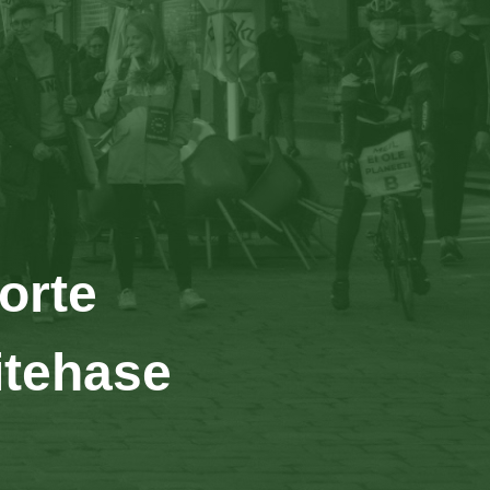
orte
itehase