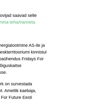
ovijad saavad selle
n-mina-teha/#anneta
ergiatootmine AS-ile ja
kterritooriumi kinnistul
vabaühendus Fridays For
õiguskaitse
sse.
ärk on survestada
l. Ametlik kaebaja,
 For Future Eesti