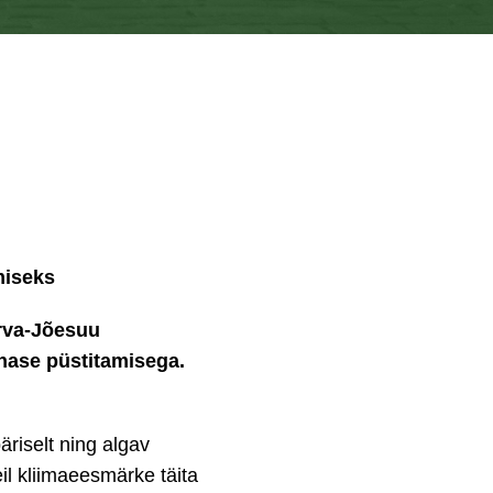
miseks
arva-Jõesuu
ehase püstitamisega.
riselt ning algav
il kliimaeesmärke täita