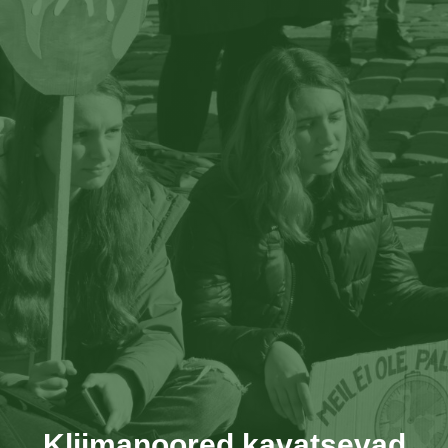
Kliimanoored kavatsevad