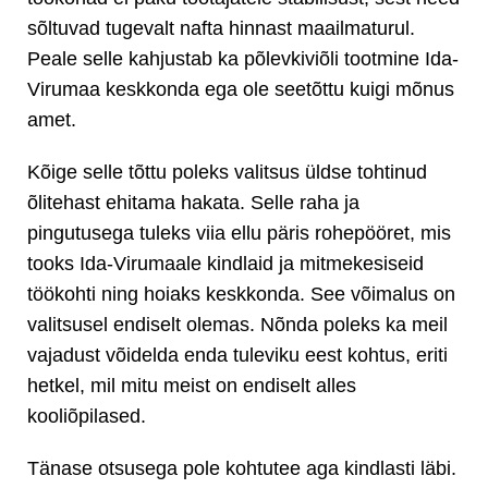
sõltuvad tugevalt nafta hinnast maailmaturul.
Peale selle kahjustab ka põlevkiviõli tootmine Ida-
Virumaa keskkonda ega ole seetõttu kuigi mõnus
amet.
Kõige selle tõttu poleks valitsus üldse tohtinud
õlitehast ehitama hakata. Selle raha ja
pingutusega tuleks viia ellu päris rohepööret, mis
tooks Ida-Virumaale kindlaid ja mitmekesiseid
töökohti ning hoiaks keskkonda. See võimalus on
valitsusel endiselt olemas. Nõnda poleks ka meil
vajadust võidelda enda tuleviku eest kohtus, eriti
hetkel, mil mitu meist on endiselt alles
kooliõpilased.
Tänase otsusega pole kohtutee aga kindlasti läbi.