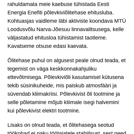
rahuldamata meie kaebuse tühistada Eesti
Energia Enefiti põlevkiviõlitehase ehitusluba.
Kohtuasjas vaidleme läbi aktiviste koondava MTÜ
Loodusvõlu Narva-Jõesuu linnavalitsusega, kelle
väljastatud ehitusloa tühistamist taotleme.
Kavatseme otsuse edasi kaevata.
Õlitehase puhul on algusest peale olnud teada, et
tegemist on väga keskkonnakahjuliku
ettevõtmisega. Põlevkiviõli kasutamisel kütusena
tekib süsinikuheide, mis paiskub atmosfääri ja
süvendab kliimakriisi. Põlevkivist õli tootmine ja
selle põletamine mõjub kliimale isegi halvemini
kui põlevkivist elektri tootmine.
Lisaks on olnud teada, et õlitehasega seotud
töökohad ei paku töötajatele stabiilsust, sest need